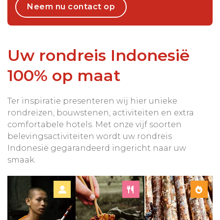
Neem nu contact op
Uw rondreis Indonesië
100% op maat
Ter inspiratie presenteren wij hier unieke
rondreizen, bouwstenen, activiteiten en extra
comfortabele hotels. Met onze vijf soorten
belevingsactiviteiten wordt uw rondreis
Indonesië gegarandeerd ingericht naar uw
smaak.