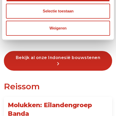
4 dagen
Selectie toestaan
vanaf €295 per persoon
Weigeren
Lees meer
Bekijk al onze Indonesië bouwstenen
Reissom
Molukken: Eilandengroep
Banda