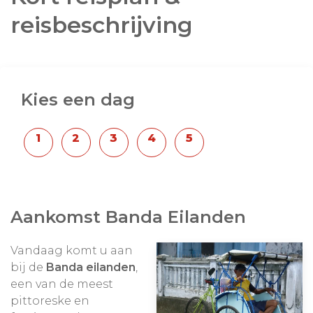
regelmatig uit (zeker in het regenseizoen). U moet
reisbeschrijving
dus flexibel zijn in uw planning om deze eilanden te
bezoeken.
Kies een dag
Aankomst Banda Eilanden
Vandaag komt u aan
bij de
Banda eilanden
,
een van de meest
pittoreske en