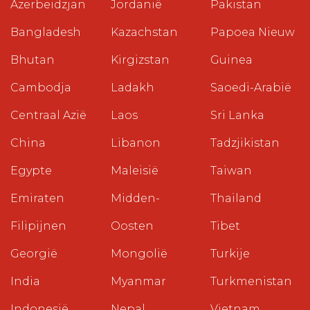
Azerbeidzjan
Jordanië
Pakistan
Bangladesh
Kazachstan
Papoea Nieuw
Bhutan
Kirgizstan
Guinea
Cambodja
Ladakh
Saoedi-Arabië
Centraal Azië
Laos
Sri Lanka
China
Libanon
Tadzjikistan
Egypte
Maleisië
Taiwan
Emiraten
Midden-
Thailand
Filipijnen
Oosten
Tibet
Georgië
Mongolië
Turkije
India
Myanmar
Turkmenistan
Indonesië
Nepal
Vietnam