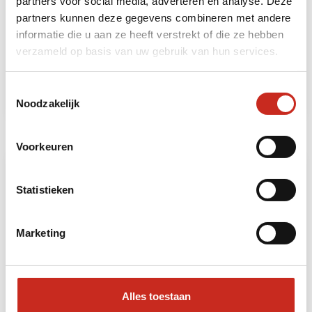
Een lokale reis door Centraal Java
partners voor social media, adverteren en analyse. Deze
partners kunnen deze gegevens combineren met andere
6 dagen
informatie die u aan ze heeft verstrekt of die ze hebben
vanaf €725 per persoon
verzameld op basis van uw gebruik van hun services.
Lees meer
Toestemmingsselectie
Noodzakelijk
Voorkeuren
Statistieken
Marketing
Alles toestaan
Gili Air strandverlenging