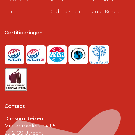
Iran
Oezbekistan
Zuid-Korea
Certificeringen
Contact
Dimsum Reizen
Minrebroederstraat 5
3512 GS
Utrecht