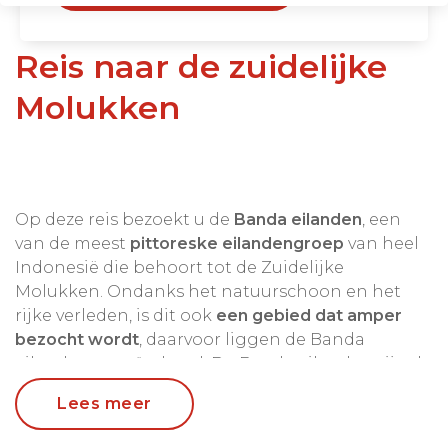
Reis naar de zuidelijke
Molukken
Op deze reis bezoekt u de
Banda eilanden
, een
van de meest
pittoreske eilandengroep
van heel
Indonesië die behoort tot de Zuidelijke
Molukken. Ondanks het natuurschoon en het
rijke verleden, is dit ook
een gebied dat amper
bezocht wordt
, daarvoor liggen de Banda
eilanden te geïsoleerd. De Banda eilanden zijn de
echte
specerijeneilanden
. Hier haalde de VOC de
Lees meer
nootmuskaat, foelie en kaneel vandaan, met alle
kwalijke gevolgen voor de lokale bevolking van