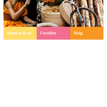
Meet a local
Foodies
Ruig