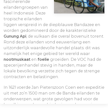
fascinerende
eilandengroepen van
heel Indonesië. Deze
tropische eilanden
liggen verspreid in de diepblauwe Bandazee en
worden gedomineerd door de karakteristieke
Gunung Api
, de vulkaan die overal bovenuit torent.
Rond deze eilanden vond eeuwenlang een
uitzonderlijk waardevolle handel plaats: dit was
namelijk het enige gebied ter wereld waar
nootmuskaat
en
foelie
groeiden. De VOC had de
specerijenhandel stevig in handen, maar de
lokale bevolking verzette zich tegen de strenge
contracten en belastingen.
In 1621 voerde Jan Pieterszoon Coen een expeditie
uit met zo’n 1500 man om de Banda eilanden te
onderwerpen, wat grote gevolgen had voor de
bevolking en de geschiedenis van deze regio.