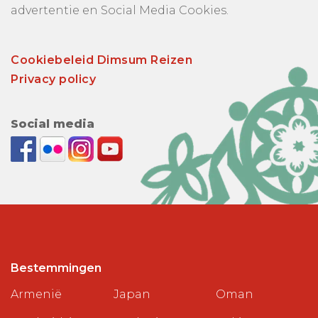
advertentie en Social Media Cookies.
Cookiebeleid Dimsum Reizen
Privacy policy
Social media
Bestemmingen
Armenië
Japan
Oman