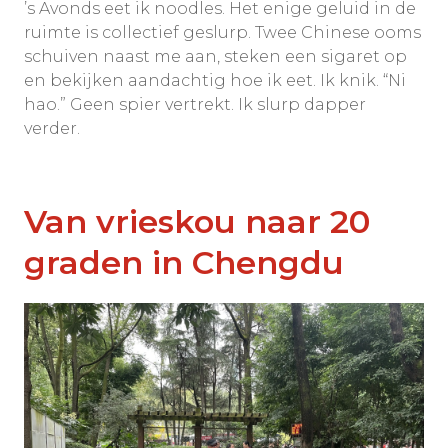
’s Avonds eet ik noodles. Het enige geluid in de
ruimte is collectief geslurp. Twee Chinese ooms
schuiven naast me aan, steken een sigaret op
en bekijken aandachtig hoe ik eet. Ik knik. “Ni
hao.” Geen spier vertrekt. Ik slurp dapper
verder.
Van vrieskou naar 20
graden in Chengdu