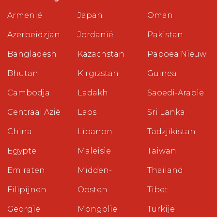
Armenië
Japan
Oman
Azerbeidzjan
Jordanië
Pakistan
Bangladesh
Kazachstan
Papoea Nieuw
Bhutan
Kirgizstan
Guinea
Cambodja
Ladakh
Saoedi-Arabië
Centraal Azië
Laos
Sri Lanka
China
Libanon
Tadzjikistan
Egypte
Maleisië
Taiwan
Emiraten
Midden-
Thailand
Filipijnen
Oosten
Tibet
Georgië
Mongolië
Turkije