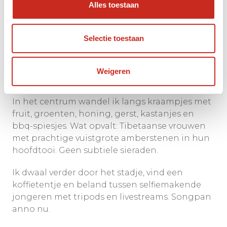
Alles toestaan
Omdat het weer een prachtige zonnige dag is,
loop ik naar de tempel boven op de heuvel. Een
Selectie toestaan
uur klimmen. De tempel zelf vond ik iets
minder indrukwekkend dan verwacht, maar
het uitzicht is geweldig en je hebt een mooi
Weigeren
overzicht op de omringde stadsmuur.
In het centrum wandel ik langs kraampjes met
fruit, groenten, honing, gerst, kastanjes en
bbq-spiesjes. Wat opvalt: Tibetaanse vrouwen
met prachtige vuistgrote amberstenen in hun
hoofdtooi. Geen subtiele sieraden.
Ik dwaal verder door het stadje, vind een
koffietentje en beland tussen selfiemakende
jongeren met tripods en livestreams. Songpan
anno nu.