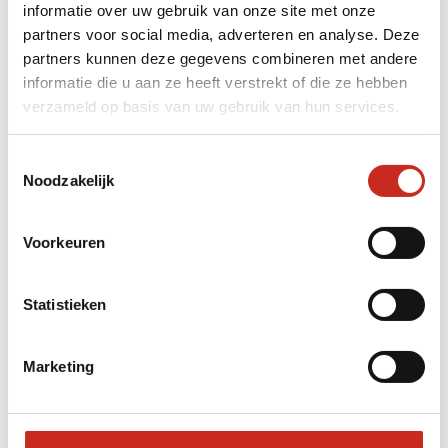
informatie over uw gebruik van onze site met onze
partners voor social media, adverteren en analyse. Deze
partners kunnen deze gegevens combineren met andere
informatie die u aan ze heeft verstrekt of die ze hebben
verzameld op basis van uw gebruik van hun services.
Toestemmingsselectie
Noodzakelijk
Voorkeuren
In de middag kom ik aan in Songpan. Een oud
Statistieken
vestingstadje met stadsmuren uit de Ming-
dynastie. Ik slaap in een klein boutiquehotel in
Marketing
het centrum. De eigenaar vertelt trots over zijn
investering in gedroogd yakvlees. Toevallig ligt
de hele voorraad uitgestald op een tafel net
onder mijn kamer.