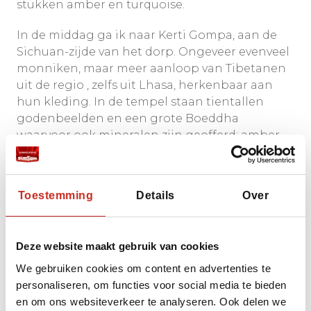
stukken amber en turquoise.
In de middag ga ik naar Kerti Gompa, aan de
Sichuan-zijde van het dorp. Ongeveer evenveel
monniken, maar meer aanloop van Tibetanen
uit de regio , zelfs uit Lhasa, herkenbaar aan
hun kleding. In de tempel staan tientallen
godenbeelden en een grote Boeddha
waarvoor ook mineralen zijn geofferd: amber,
turquoise, zware stenen. Weer zo
indrukwekkend.
Toestemming
Details
Over
Songpan: oud stadje,
Deze website maakt gebruik van cookies
maar wel met hippe
We gebruiken cookies om content en advertenties te
influencers
personaliseren, om functies voor social media te bieden
en om ons websiteverkeer te analyseren. Ook delen we