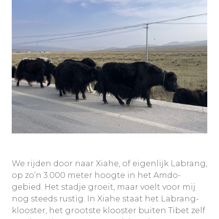
We rijden door naar Xiahe, of eigenlijk Labrang,
op zo’n 3.000 meter hoogte in het Amdo-
gebied. Het stadje groeit, maar voelt voor mij
nog steeds rustig. In Xiahe staat het Labrang-
klooster, het grootste klooster buiten Tibet zelf