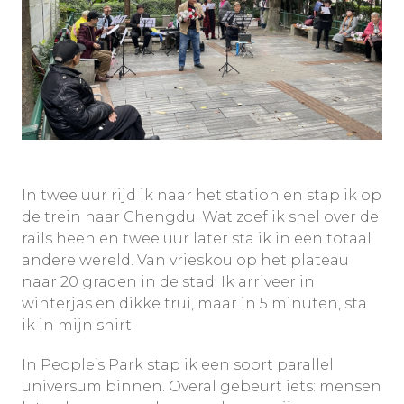
In twee uur rijd ik naar het station en stap ik op
de trein naar Chengdu. Wat zoef ik snel over de
rails heen en twee uur later sta ik in een totaal
andere wereld. Van vrieskou op het plateau
naar 20 graden in de stad. Ik arriveer in
winterjas en dikke trui, maar in 5 minuten, sta
ik in mijn shirt.
In People’s Park stap ik een soort parallel
universum binnen. Overal gebeurt iets: mensen