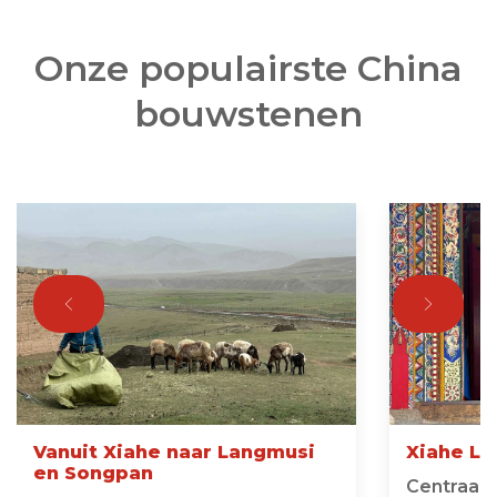
Onze populairste China
bouwstenen
Vanuit Xiahe naar Langmusi
Xiahe La
en Songpan
Centraal 