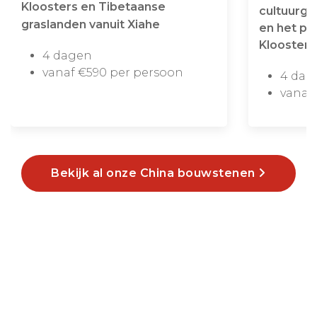
Kloosters en Tibetaanse
cultuurge
graslanden vanuit Xiahe
en het pr
Klooster
4 dagen
vanaf €590 per persoon
4 dag
vanaf
Bekijk al onze China bouwstenen