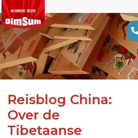
Reisblog China:
Over de
Tibetaanse