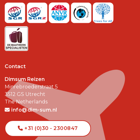
Contact
Dimsum Reizen
Minrebroederstraat 5
3512 GS
Utrecht
The Netherlands
info@dim-sum.nl
+31 (0)30 - 2300847