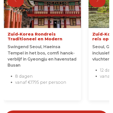
Zuid-Korea Rondreis
Zuid-Ko
Traditioneel en Modern
reis op 
Swingend Seoul, Haeinsa
Seoul, Gy
Tempel in het bos, comfi hanok-
inclusief 
verblijf in Gyeongju en havenstad
vluchten 
Busan
12 da
8 dagen
vanaf
vanaf €1795 per persoon