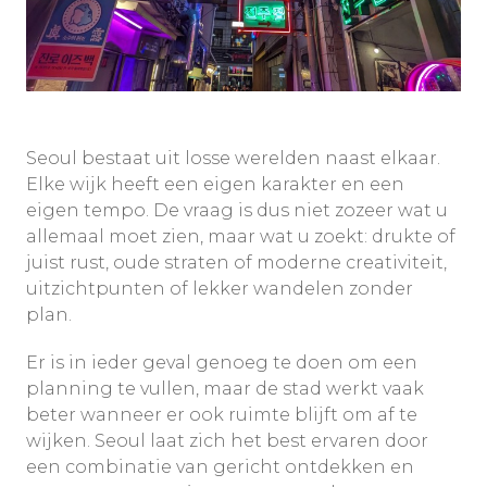
Seoul bestaat uit losse werelden naast elkaar.
Elke wijk heeft een eigen karakter en een
eigen tempo. De vraag is dus niet zozeer wat u
allemaal moet zien, maar wat u zoekt: drukte of
juist rust, oude straten of moderne creativiteit,
uitzichtpunten of lekker wandelen zonder
plan.
Er is in ieder geval genoeg te doen om een
planning te vullen, maar de stad werkt vaak
beter wanneer er ook ruimte blijft om af te
wijken. Seoul laat zich het best ervaren door
een combinatie van gericht ontdekken en