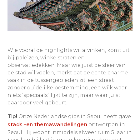
Wie vooral de highlights wil afvinken, komt uit
bij paleizen, winkelstraten en
observatiedekken. Maar wie juist de sfeer van
de stad wil voelen, merkt dat de echte charme
vaak in de tussengebieden zit: een straat
zonder duidelijke bestemming, een wijk waar
niets “speciaals” lijkt te zijn, maar waar juist
daardoor veel gebeurt.
Tip!
Onze Nederlandse gids in Seoul heeft gave
stads -en themawandelingen
ontworpen in
Seoul. Hij woont inmiddels alweer ruim 5 jaar in
Seoul en hij laat je graag kennismaken met