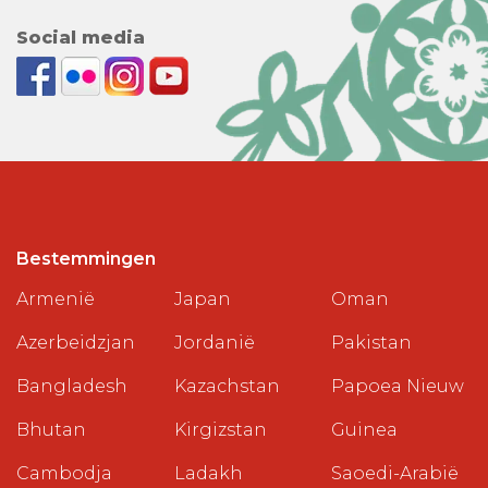
Social media
Bestemmingen
Armenië
Japan
Oman
Azerbeidzjan
Jordanië
Pakistan
Bangladesh
Kazachstan
Papoea Nieuw
Bhutan
Kirgizstan
Guinea
Cambodja
Ladakh
Saoedi-Arabië