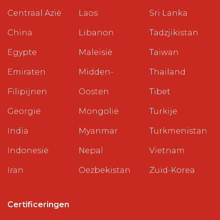
Centraal Azië
Laos
Sri Lanka
China
Libanon
Tadzjikistan
Egypte
Maleisië
Taiwan
Emiraten
Midden-
Thailand
Filipijnen
Oosten
Tibet
Georgië
Mongolië
Turkije
India
Myanmar
Turkmenistan
Indonesië
Nepal
Vietnam
Iran
Oezbekistan
Zuid-Korea
Certificeringen