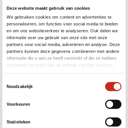
de stadsmuur, die deels nog rondom het oude
centrum loopt. De oorspronkelijke muur was
Deze website maakt gebruik van cookies
zo’n 18 kilometer lang en liep rondom de oude
We gebruiken cookies om content en advertenties te
stad Hanyang (het huidige centrum van Seoul).
personaliseren, om functies voor social media te bieden
Niet alles is bewaard gebleven, maar
en om ons websiteverkeer te analyseren. Ook delen we
verschillende delen zijn gerestaureerd en nog
informatie over uw gebruik van onze site met onze
steeds te bewandelen, zoals bij Naksan Park en
partners voor social media, adverteren en analyse. Deze
InwangsanEen route richting Naksan Park en
partners kunnen deze gegevens combineren met andere
Hanyangdoseong is een fijne manier om de
informatie die u aan ze heeft verstrekt of die ze hebben
stad van bovenaf te zien.
verzameld op basis van uw gebruik van hun services.
Toestemmingsselectie
Suwon: een dag buiten
Noodzakelijk
Seoul
Voorkeuren
Statistieken