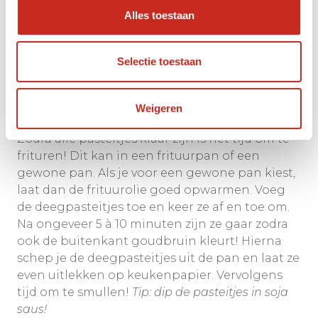
tot een ronde vorm van ongeveer 8-10 cm
Alles toestaan
groot. Schep ongeveer 2,5 theelepel van de
vulling op de deegplakjes en laat wat ruimte
over bij de randen. Hierna begint het moeilijke
Selectie toestaan
werk! Vouw het deeg dicht in een halve maan
vorm, vouw steeds een stukje van de rand om
tot het dicht is.
Weigeren
Zodra alle pasteitjes klaar zijn is het tijd om te
frituren! Dit kan in een frituurpan of een
gewone pan. Als je voor een gewone pan kiest,
laat dan de frituurolie goed opwarmen. Voeg
de deegpasteitjes toe en keer ze af en toe om.
Na ongeveer 5 à 10 minuten zijn ze gaar zodra
ook de buitenkant goudbruin kleurt! Hierna
schep je de deegpasteitjes uit de pan en laat ze
even uitlekken op keukenpapier. Vervolgens
tijd om te smullen!
Tip: dip de pasteitjes in soja
saus!