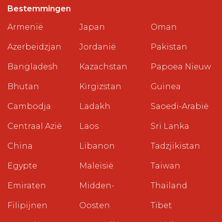
Bestemmingen
Armenië
Japan
Oman
Azerbeidzjan
Jordanië
Pakistan
Bangladesh
Kazachstan
Papoea Nieuw
Bhutan
Kirgizstan
Guinea
Cambodja
Ladakh
Saoedi-Arabië
Centraal Azië
Laos
Sri Lanka
China
Libanon
Tadzjikistan
Egypte
Maleisië
Taiwan
Emiraten
Midden-
Thailand
Filipijnen
Oosten
Tibet