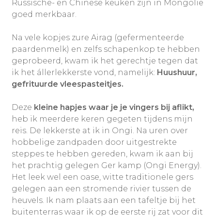
Russische- en Chinese keuken zijn in Mongolië
goed merkbaar.
Na vele kopjes zure Airag (gefermenteerde
paardenmelk) en zelfs schapenkop te hebben
geprobeerd, kwam ik het gerechtje tegen dat
ik het állerlekkerste vond, namelijk:
Huushuur,
gefrituurde vleespasteitjes.
Deze
kleine hapjes waar je je vingers bij aflikt,
heb ik meerdere keren gegeten tijdens mijn
reis. De lekkerste at ik in Ongi. Na uren over
hobbelige zandpaden door uitgestrekte
steppes te hebben gereden, kwam ik aan bij
het prachtig gelegen Ger kamp (Ongi Energy).
Het leek wel een oase, witte traditionele gers
gelegen aan een stromende rivier tussen de
heuvels. Ik nam plaats aan een tafeltje bij het
buitenterras waar ik op de eerste rij zat voor dit