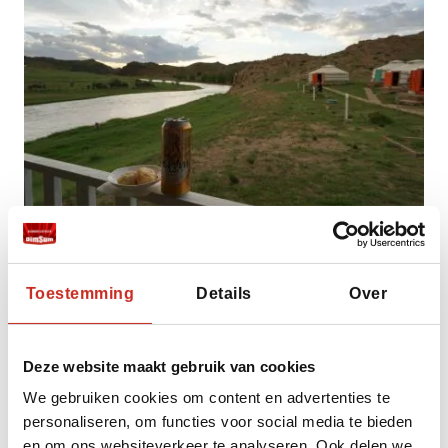
Zin in deze lekkere hapjes gekregen? Lees
Toestemming
Details
Over
hieronder verder hoe je dit zelf thuis kunt
maken.
Deze website maakt gebruik van cookies
Ingrediënten voor de vulling:
- 1kg schapengehakt / rundergehakt (niet de
We gebruiken cookies om content en advertenties te
magere variant!)
personaliseren, om functies voor social media te bieden
- 3,5 theelepel zout
en om ons websiteverkeer te analyseren. Ook delen we