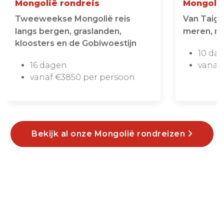
Mongolië rondreis
Mongolië
Tweeweekse Mongolië reis
Van Taiga
langs bergen, graslanden,
meren, n
kloosters en de Gobiwoestijn
10 da
16 dagen
vanaf
vanaf €3850 per persoon
Bekijk al onze Mongolië rondreizen