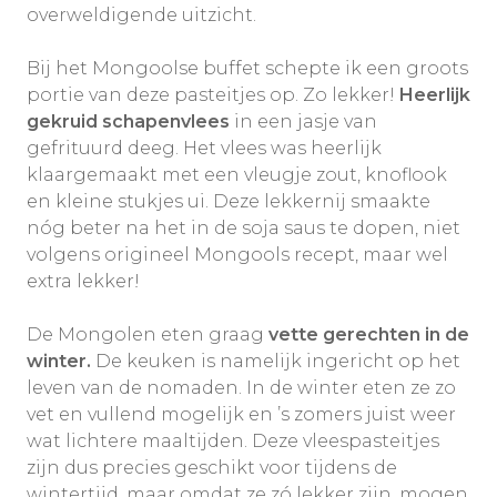
overweldigende uitzicht.
Bij het Mongoolse buffet schepte ik een groots
portie van deze pasteitjes op. Zo lekker!
Heerlijk
gekruid schapenvlees
in een jasje van
gefrituurd deeg. Het vlees was heerlijk
klaargemaakt met een vleugje zout, knoflook
en kleine stukjes ui. Deze lekkernij smaakte
nóg beter na het in de soja saus te dopen, niet
volgens origineel Mongools recept, maar wel
extra lekker!
De Mongolen eten graag
vette gerechten in de
winter.
De keuken is namelijk ingericht op het
leven van de nomaden. In de winter eten ze zo
vet en vullend mogelijk en ’s zomers juist weer
wat lichtere maaltijden. Deze vleespasteitjes
zijn dus precies geschikt voor tijdens de
wintertijd, maar omdat ze zó lekker zijn, mogen