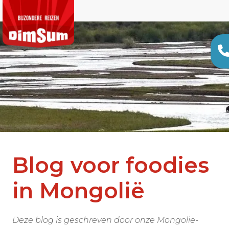
Blog voor foodies
in Mongolië
Deze blog is geschreven door onze
Mongolië
-