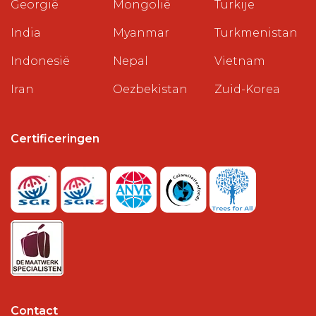
Georgië
Mongolië
Turkije
India
Myanmar
Turkmenistan
Indonesië
Nepal
Vietnam
Iran
Oezbekistan
Zuid-Korea
Certificeringen
Contact