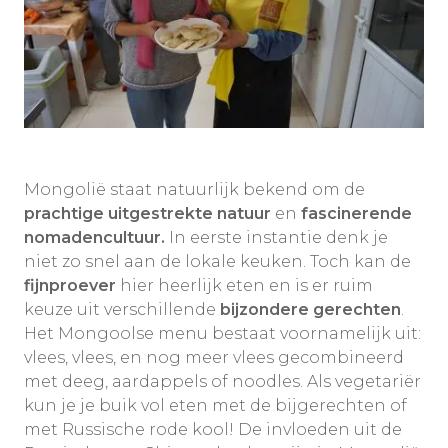
Mongolië staat natuurlijk bekend om de
prachtige uitgestrekte natuur
en
fascinerende
nomadencultuur.
In eerste instantie denk je
niet zo snel aan de lokale keuken. Toch kan de
fijnproever
hier heerlijk eten en is er ruim
keuze uit verschillende
bijzondere gerechten
.
Het Mongoolse menu bestaat voornamelijk uit:
vlees, vlees, en nog meer vlees gecombineerd
met deeg, aardappels of noodles. Als vegetariër
kun je je buik vol eten met de bijgerechten of
met Russische rode kool! De invloeden uit de