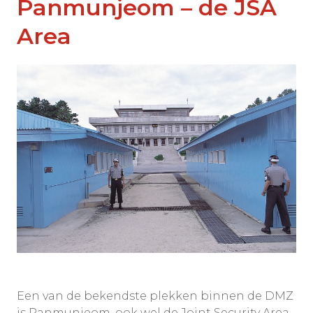
Panmunjeom – de JSA
Area
Een van de bekendste plekken binnen de DMZ
is Panmunjeom, ook wel de Joint Security Area