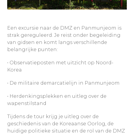
Een excursie naar de DMZ en Panmunjeom is
strak gereguleerd. Je reist onder begeleiding
van gidsen en komt langs verschillende
belangrijke punten:
• Observatieposten met uitzicht op Noord-
Korea
• De militaire demarcatielijn in Panmunjeom
• Herdenkingsplekken en uitleg over de
wapenstilstand
Tijdens de tour krijg je uitleg over de
geschiedenis van de Koreaanse Oorlog, de
huidige politieke situatie en de rol van de DMZ