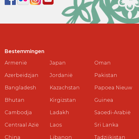
Bestemmingen
Armenië
Japan
Oman
Azerbeidzjan
Jordanië
Pakistan
Bangladesh
Kazachstan
Papoea Nieuw
Bhutan
Kirgizstan
Guinea
Cambodja
Ladakh
Saoedi-Arabië
Centraal Azië
Laos
Sri Lanka
China
Libanon
Tadzjikistan