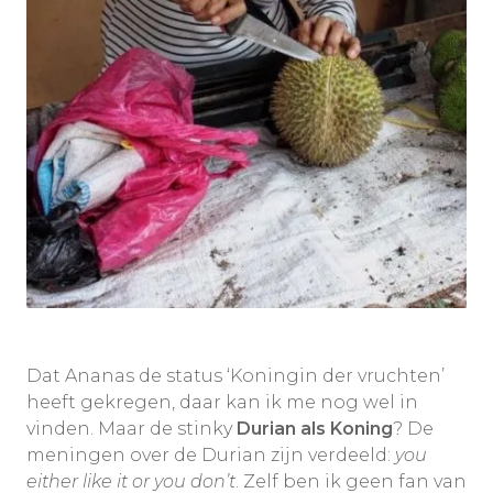
Dat Ananas de status ‘Koningin der vruchten’
heeft gekregen, daar kan ik me nog wel in
vinden. Maar de stinky
Durian als Koning
? De
meningen over de Durian zijn verdeeld:
you
either like it or you don’t
. Zelf ben ik geen fan van