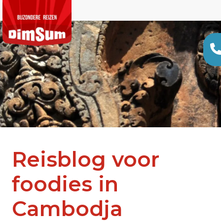
Reisblog voor
foodies in
Cambodja