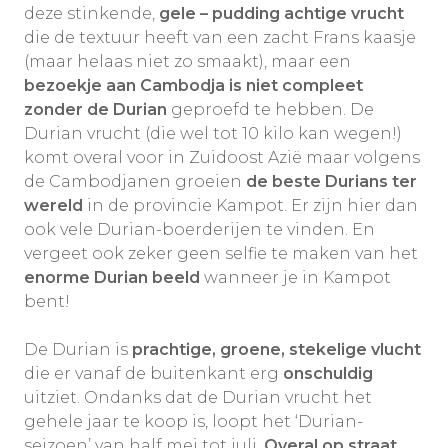
deze stinkende,
gele – pudding achtige vrucht
die de textuur heeft van een zacht Frans kaasje
(maar helaas niet zo smaakt), maar een
bezoekje aan Cambodja is niet compleet
zonder de Durian
geproefd te hebben. De
Durian vrucht (die wel tot 10 kilo kan wegen!)
komt overal voor in Zuidoost Azië maar volgens
de Cambodjanen groeien
d
e beste Durians ter
wereld
in de provincie Kampot. Er zijn hier dan
ook vele Durian-boerderijen te vinden. En
vergeet ook zeker geen selfie te maken van het
enorme Durian beeld
wanneer je in Kampot
bent!
De Durian is
prachtige, groene, stekelige vluch
t
die er vanaf de buitenkant erg
onschuldig
uitziet. Ondanks dat de Durian vrucht het
gehele jaar te koop is, loopt het ‘Durian-
seizoen’ van half mei tot juli.
Overal op straat,