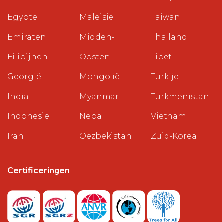
Egypte
Maleisië
Taiwan
Emiraten
Midden-
Thailand
Filipijnen
Oosten
Tibet
Georgië
Mongolië
Turkije
India
Myanmar
Turkmenistan
Indonesië
Nepal
Vietnam
Iran
Oezbekistan
Zuid-Korea
Certificeringen