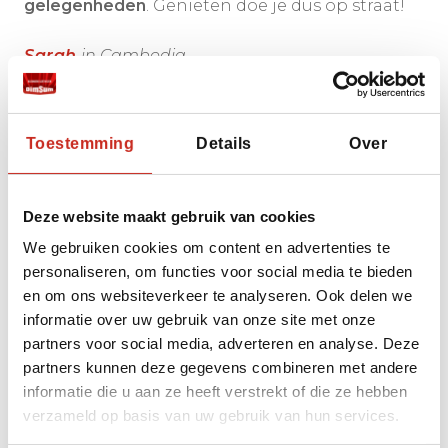
gelegenheden
. Genieten doe je dus op straat!
Sarah
in Cambodja
Toestemming
Details
Over
Onze populairste
Deze website maakt gebruik van cookies
Cambodja rondreizen
We gebruiken cookies om content en advertenties te
personaliseren, om functies voor social media te bieden
en om ons websiteverkeer te analyseren. Ook delen we
informatie over uw gebruik van onze site met onze
partners voor social media, adverteren en analyse. Deze
partners kunnen deze gegevens combineren met andere
informatie die u aan ze heeft verstrekt of die ze hebben
verzameld op basis van uw gebruik van hun services.