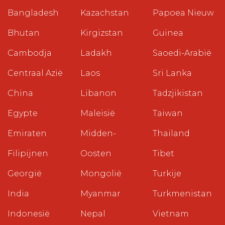
Bangladesh
Kazachstan
Papoea Nieuw
Bhutan
Kirgizstan
Guinea
Cambodja
Ladakh
Saoedi-Arabië
Centraal Azië
Laos
Sri Lanka
China
Libanon
Tadzjikistan
Egypte
Maleisië
Taiwan
Emiraten
Midden-
Thailand
Filipijnen
Oosten
Tibet
Georgië
Mongolië
Turkije
India
Myanmar
Turkmenistan
Indonesië
Nepal
Vietnam