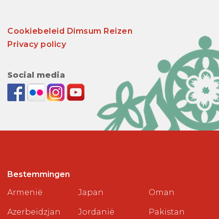
Cookiebeleid Dimsum Reizen
Privacy policy
Social media
Bestemmingen
Armenië
Japan
Oman
Azerbeidzjan
Jordanië
Pakistan