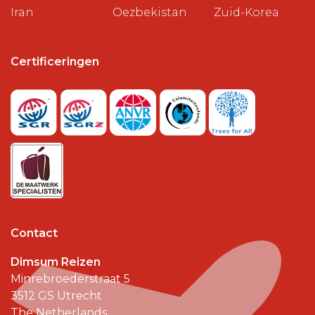
Iran
Oezbekistan
Zuid-Korea
Certificeringen
Contact
Dimsum Reizen
Minrebroederstraat 5
3512 GS
Utrecht
The Netherlands