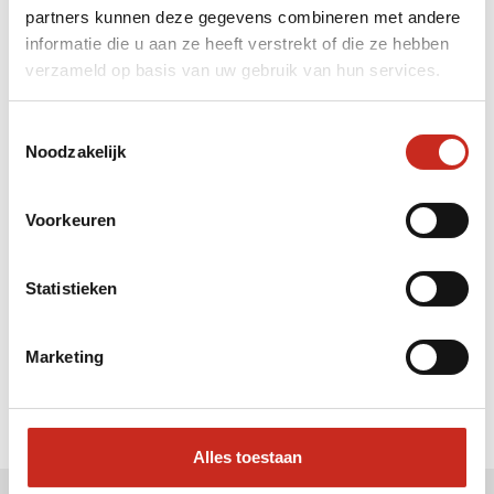
partners kunnen deze gegevens combineren met andere
Liever meteen contact met
informatie die u aan ze heeft verstrekt of die ze hebben
verzameld op basis van uw gebruik van hun services.
Hanne ?
Bel: 030 2300847
Toestemmingsselectie
Mail: info@dim-sum.nl
Noodzakelijk
Voorkeuren
Statistieken
Marketing
Alles toestaan