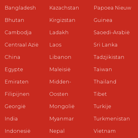
Bangladesh
Kazachstan
Papoea Nieuw
Bhutan
Kirgizstan
Guinea
Cambodja
Ladakh
Saoedi-Arabië
Centraal Azië
Laos
Sri Lanka
China
Libanon
Tadzjikistan
Egypte
Maleisië
Taiwan
Emiraten
Midden-
Thailand
Filipijnen
Oosten
Tibet
Georgië
Mongolië
Turkije
India
Myanmar
Turkmenistan
Indonesië
Nepal
Vietnam