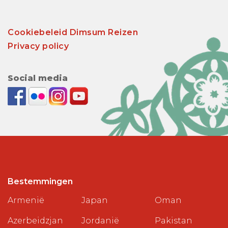
Cookiebeleid Dimsum Reizen
Privacy policy
Social media
Bestemmingen
Armenië
Japan
Oman
Azerbeidzjan
Jordanië
Pakistan