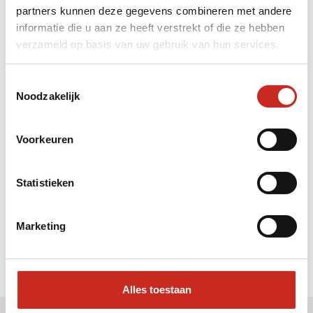
partners kunnen deze gegevens combineren met andere
Liever meteen contact met
informatie die u aan ze heeft verstrekt of die ze hebben
verzameld op basis van uw gebruik van hun services.
Rens ?
Bel: 030 2300847
Toestemmingsselectie
Mail: info@dim-sum.nl
Noodzakelijk
Voorkeuren
Statistieken
Marketing
Alles toestaan