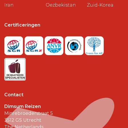
Iran
Oezbekistan
Zuid-Korea
Certificeringen
Contact
Dimsum Reizen
Minrebroederstraat 5
3512 GS
Utrecht
The Netherlands