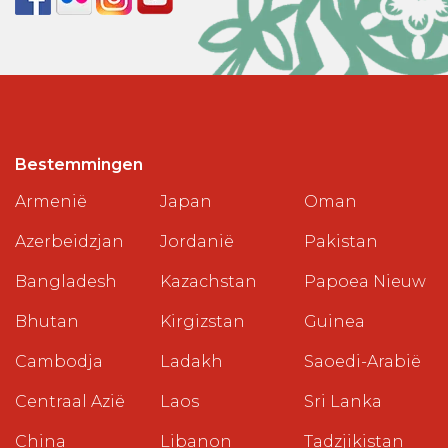
Bestemmingen
Armenië
Japan
Oman
Azerbeidzjan
Jordanië
Pakistan
Bangladesh
Kazachstan
Papoea Nieuw
Bhutan
Kirgizstan
Guinea
Cambodja
Ladakh
Saoedi-Arabië
Centraal Azië
Laos
Sri Lanka
China
Libanon
Tadzjikistan