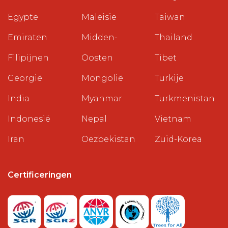
Egypte
Maleisië
Taiwan
Emiraten
Midden-
Thailand
Filipijnen
Oosten
Tibet
Georgië
Mongolië
Turkije
India
Myanmar
Turkmenistan
Indonesië
Nepal
Vietnam
Iran
Oezbekistan
Zuid-Korea
Certificeringen