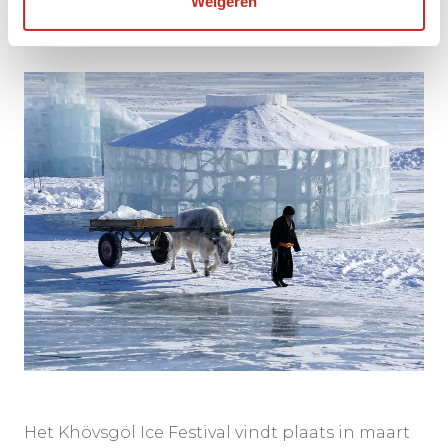
Weigeren
Een Winterwonderland
Het Khövsgöl Ice Festival vindt plaats in maart