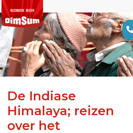
De Indiase
Himalaya; reizen
over het