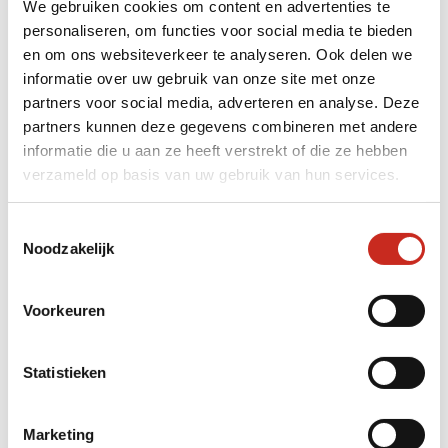
We gebruiken cookies om content en advertenties te
Verdieping: beleef natuur, kunst, architectuur
personaliseren, om functies voor social media te bieden
en geschiedenis
;
en om ons websiteverkeer te analyseren. Ook delen we
informatie over uw gebruik van onze site met onze
Ontdek de lokale keuken tijdens een etentje
partners voor social media, adverteren en analyse. Deze
bij de mensen thuis.
partners kunnen deze gegevens combineren met andere
informatie die u aan ze heeft verstrekt of die ze hebben
verzameld op basis van uw gebruik van hun services.
Onze populairste Ladakh
Toestemmingsselectie
Noodzakelijk
rondreizen
Voorkeuren
Statistieken
Marketing