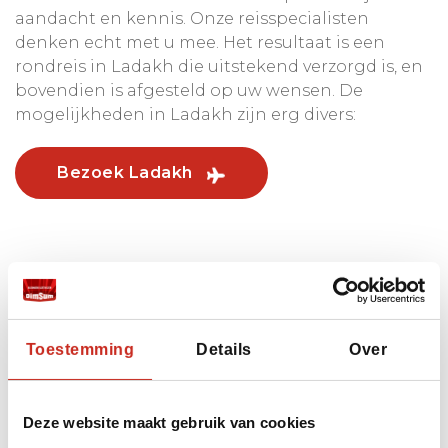
aandacht en kennis. Onze reisspecialisten
denken echt met u mee. Het resultaat is een
rondreis in Ladakh die uitstekend verzorgd is, en
bovendien is afgesteld op uw wensen. De
mogelijkheden in Ladakh zijn erg divers:
Bezoek Ladakh
Leg de focus op Actief (wandelingen in de
bergen);
Kies voor lokale beleving, met persoonlijke
Toestemming
Details
Over
Meet-a-local-activiteiten;
Avontuurlijke activiteiten, voor een Ruige
Deze website maakt gebruik van cookies
belevenis (ga off the beaten track);