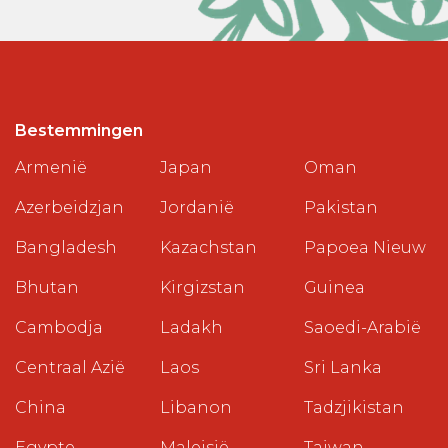
Bestemmingen
Armenië
Japan
Oman
Azerbeidzjan
Jordanië
Pakistan
Bangladesh
Kazachstan
Papoea Nieuw
Bhutan
Kirgizstan
Guinea
Cambodja
Ladakh
Saoedi-Arabië
Centraal Azië
Laos
Sri Lanka
China
Libanon
Tadzjikistan
Egypte
Maleisië
Taiwan