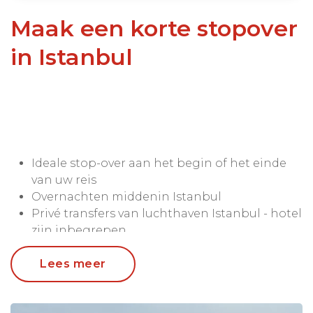
Maak een korte stopover
in Istanbul
Ideale stop-over aan het begin of het einde
van uw reis
Overnachten middenin Istanbul
Privé transfers van luchthaven Istanbul - hotel
zijn inbegrepen
Eventuele verlenging mogelijk
Lees meer
Istanbul is een stad als geen ander. Op de grens
van Europa en Azië biedt deze metropool een