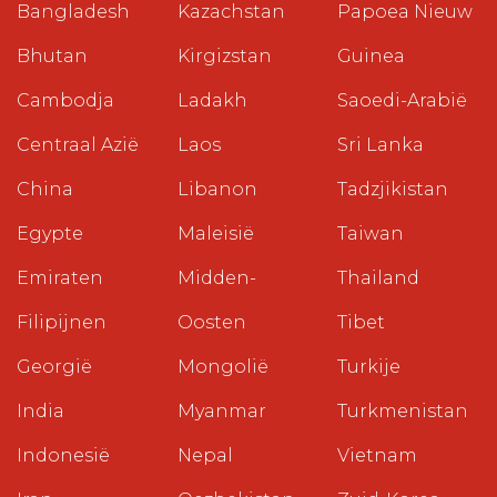
Bangladesh
Kazachstan
Papoea Nieuw
Bhutan
Kirgizstan
Guinea
Cambodja
Ladakh
Saoedi-Arabië
Centraal Azië
Laos
Sri Lanka
China
Libanon
Tadzjikistan
Egypte
Maleisië
Taiwan
Emiraten
Midden-
Thailand
Filipijnen
Oosten
Tibet
Georgië
Mongolië
Turkije
India
Myanmar
Turkmenistan
Indonesië
Nepal
Vietnam