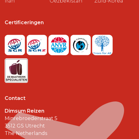
Iran
Oezbekistan
Zuid-Korea
Certificeringen
Contact
Dimsum Reizen
Minrebroederstraat 5
3512 GS
Utrecht
The Netherlands