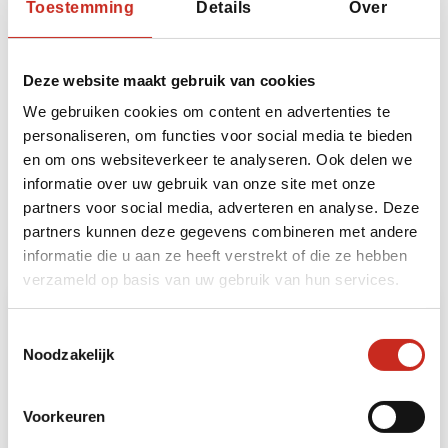
Toestemming
Details
Over
Bouwstenen
Deze website maakt gebruik van cookies
We gebruiken cookies om content en advertenties te
Heeft u ruimte voor nog meer beleving? Dan kunt
personaliseren, om functies voor social media te bieden
u uw reis naar Turkije uitbreiden met de volgende
en om ons websiteverkeer te analyseren. Ook delen we
bouwstenen:
informatie over uw gebruik van onze site met onze
partners voor social media, adverteren en analyse. Deze
partners kunnen deze gegevens combineren met andere
Reissom
informatie die u aan ze heeft verstrekt of die ze hebben
verzameld op basis van uw gebruik van hun services.
Stopover Istanbul
Toestemmingsselectie
Noodzakelijk
4 DAGEN
Vanaf €295
Voorkeuren
Reissom vanaf € 295,- per persoon, op basis