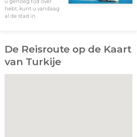
u genoeg tijd over
hebt, kunt u vandaag
al de stad in.
De Reisroute op de Kaart
van Turkije