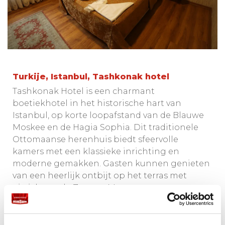
Turkije, Istanbul, Tashkonak hotel
Tashkonak Hotel is een charmant
boetiekhotel in het historische hart van
Istanbul, op korte loopafstand van de Blauwe
Moskee en de Hagia Sophia. Dit traditionele
Ottomaanse herenhuis biedt sfeervolle
kamers met een klassieke inrichting en
moderne gemakken. Gasten kunnen genieten
van een heerlijk ontbijt op het terras met
uitzicht op de Zee van Marmara.
Inbegrepen bij uw rondreis