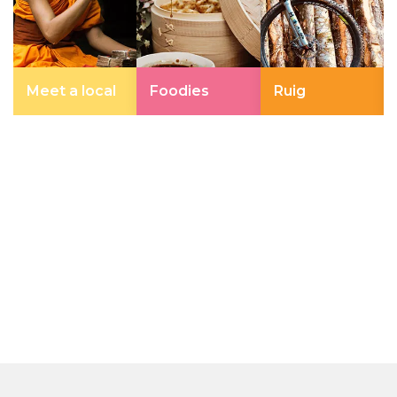
Meet a local
Foodies
Ruig