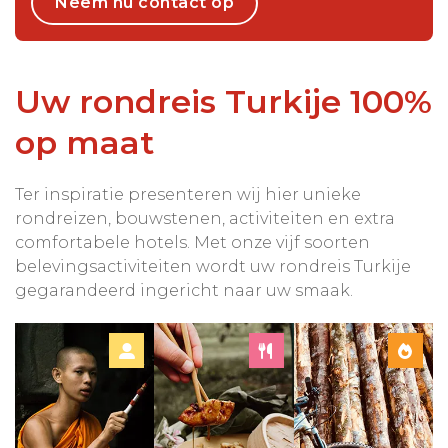
Neem nu contact op
Uw rondreis Turkije 100%
op maat
Ter inspiratie presenteren wij hier unieke
rondreizen, bouwstenen, activiteiten en extra
comfortabele hotels. Met onze vijf soorten
belevingsactiviteiten wordt uw rondreis Turkije
gegarandeerd ingericht naar uw smaak.