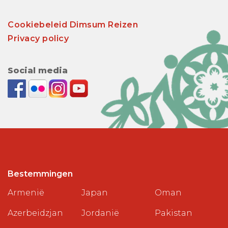
Cookiebeleid Dimsum Reizen
Privacy policy
Social media
Bestemmingen
Armenië
Japan
Oman
Azerbeidzjan
Jordanië
Pakistan