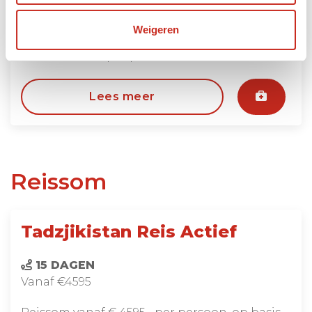
Tadzjikistan, Iskanderkul en Haft Kul
Weigeren
4 dagen
vanaf €575 per persoon
Lees meer
Reissom
Tadzjikistan Reis Actief
15 DAGEN
Vanaf €4595