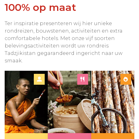
100% op maat
Ter inspiratie presenteren wij hier unieke
rondreizen, bouwstenen, activiteiten en extra
comfortabele hotels. Met onze vijf soorten
belevingsactiviteiten wordt uw rondreis
Tadzjikistan gegarandeerd ingericht naar uw
smaak.