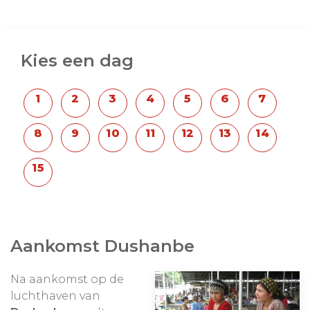
zeldzame Marco Polo schapen nog tegen. Minder
kans heeft u om de zeldzame sneeuwluipaard te
zien, ook al is dit de regio met de grootste
Met enige trots hebben we deze reis
populatie sneeuwluipaarden ter wereld.
Kies een dag
samengesteld. We beloven geen comfortabele
reis, maar wel een reis waar uw avonturiershart
sneller van gaat kloppen! We passen de reis
natuurlijk graag aan uw wensen aan.
Aankomst Dushanbe
Na aankomst op de
luchthaven van