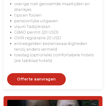
overige niet genoemde maaltijden en
drankjes
tips en fooien
persoonlijke uitgaven
visum Tadzjikistan
GBAO permit (20 USD)
OVIR registratie 20 USD
entreegelden bezienswaardigheden
tenzij anders vermeld
toeslag (optionele) comfortabele hotels
(zie tabblad hotels)
Offerte aanvragen