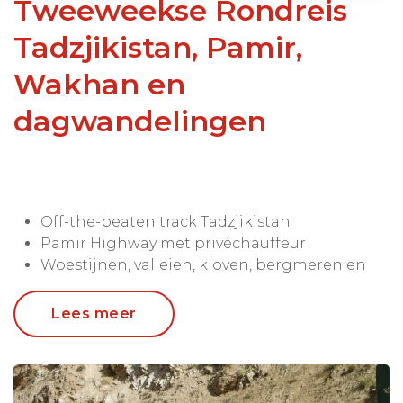
Tweeweekse Rondreis
Tadzjikistan, Pamir,
Wakhan en
dagwandelingen
Off-the-beaten track Tadzjikistan
Pamir Highway met privéchauffeur
Woestijnen, valleien, kloven, bergmeren en
dorpjes
Geheel op maat samen te stellen
Lees meer
Reis naar het prachtige en onontdekte
Tadzjikistan
, gelegen in hart van Azië. Een regio