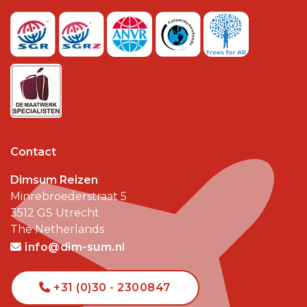
Contact
Dimsum Reizen
Minrebroederstraat 5
3512 GS
Utrecht
The Netherlands
info@dim-sum.nl
+31 (0)30 - 2300847