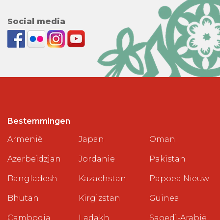
Social media
Bestemmingen
Armenië
Japan
Oman
Azerbeidzjan
Jordanië
Pakistan
Bangladesh
Kazachstan
Papoea Nieuw
Bhutan
Kirgizstan
Guinea
Cambodja
Ladakh
Saoedi-Arabië