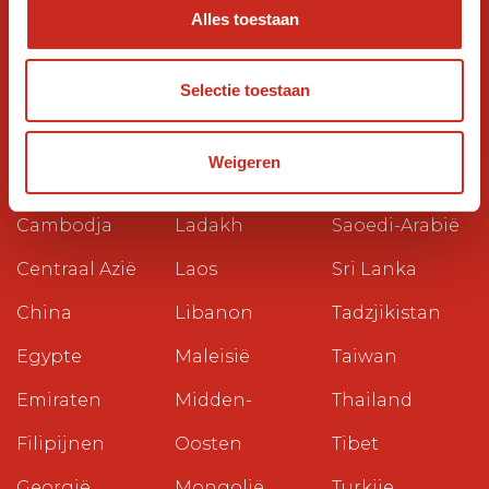
Bestemmingen
Alles toestaan
Armenië
Japan
Oman
Selectie toestaan
Azerbeidzjan
Jordanië
Pakistan
Bangladesh
Kazachstan
Papoea Nieuw
Weigeren
Bhutan
Kirgizstan
Guinea
Cambodja
Ladakh
Saoedi-Arabië
Centraal Azië
Laos
Sri Lanka
China
Libanon
Tadzjikistan
Egypte
Maleisië
Taiwan
Emiraten
Midden-
Thailand
Filipijnen
Oosten
Tibet
Georgië
Mongolië
Turkije