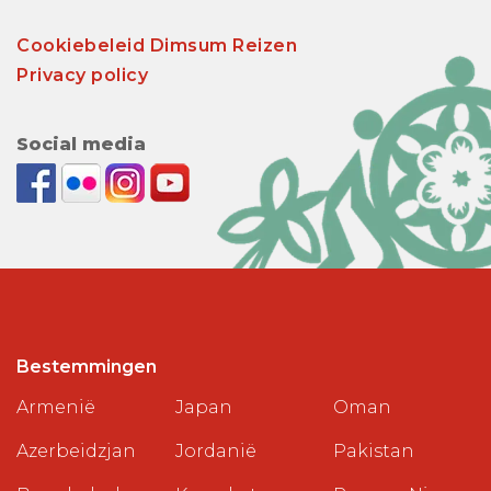
Cookiebeleid Dimsum Reizen
Privacy policy
Social media
Bestemmingen
Armenië
Japan
Oman
Azerbeidzjan
Jordanië
Pakistan