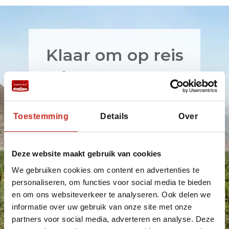
Klaar om op reis
te gaan naar
Oman? Onze
reis-expert
Toestemming
Details
Over
maakt uw reis
Deze website maakt gebruik van cookies
verder 100% op
We gebruiken cookies om content en advertenties te
maat!
personaliseren, om functies voor social media te bieden
en om ons websiteverkeer te analyseren. Ook delen we
informatie over uw gebruik van onze site met onze
partners voor social media, adverteren en analyse. Deze
Boek een rondreis