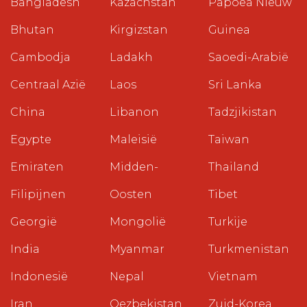
Bangladesh
Kazachstan
Papoea Nieuw
Bhutan
Kirgizstan
Guinea
Cambodja
Ladakh
Saoedi-Arabië
Centraal Azië
Laos
Sri Lanka
China
Libanon
Tadzjikistan
Egypte
Maleisië
Taiwan
Emiraten
Midden-
Thailand
Filipijnen
Oosten
Tibet
Georgië
Mongolië
Turkije
India
Myanmar
Turkmenistan
Indonesië
Nepal
Vietnam
Iran
Oezbekistan
Zuid-Korea