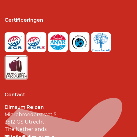
Certificeringen
Contact
Dimsum Reizen
Minrebroederstraat 5
3512 GS
Utrecht
The Netherlands