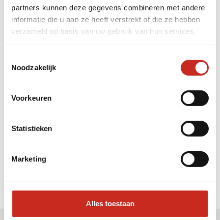
partners kunnen deze gegevens combineren met andere
Liever meteen contact met
informatie die u aan ze heeft verstrekt of die ze hebben
verzameld op basis van uw gebruik van hun services.
Hanne ?
Bel: 030 2300847
Toestemmingsselectie
Mail: info@dim-sum.nl
Noodzakelijk
Voorkeuren
Statistieken
Marketing
Alles toestaan