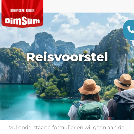
Reisvoorstel
Vul onderstaand formulier en wij gaan aan de