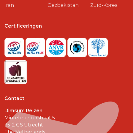
Iran
Oezbekistan
Zuid-Korea
Certificeringen
Contact
Dimsum Reizen
Minrebroederstraat 5
3512 GS
Utrecht
The Netherlands