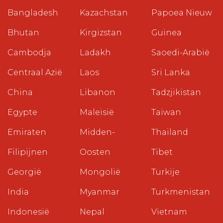
Bangladesh
Kazachstan
Papoea Nieuw
Bhutan
Kirgizstan
Guinea
Cambodja
Ladakh
Saoedi-Arabië
Centraal Azië
Laos
Sri Lanka
China
Libanon
Tadzjikistan
Egypte
Maleisië
Taiwan
Emiraten
Midden-
Thailand
Filipijnen
Oosten
Tibet
Georgië
Mongolië
Turkije
India
Myanmar
Turkmenistan
Indonesië
Nepal
Vietnam