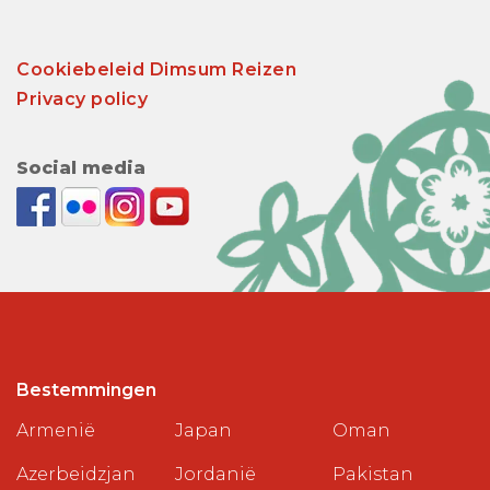
Cookiebeleid Dimsum Reizen
Privacy policy
Social media
Bestemmingen
Armenië
Japan
Oman
Azerbeidzjan
Jordanië
Pakistan