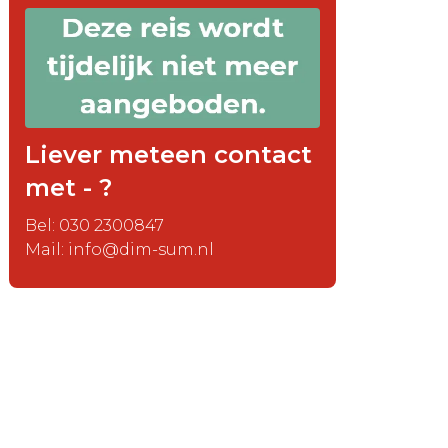
Liever meteen contact
met - ?
Bel: 030 2300847
Mail: info@dim-sum.nl