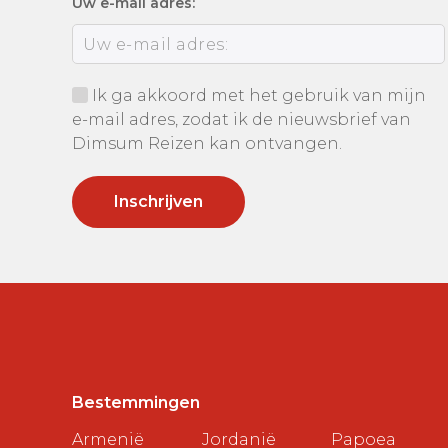
Uw e-mail adres:
Ik ga akkoord met het gebruik van mijn
e-mail adres, zodat ik de nieuwsbrief van
Dimsum Reizen kan ontvangen.
Bestemmingen
Armenië
Jordanië
Papoea