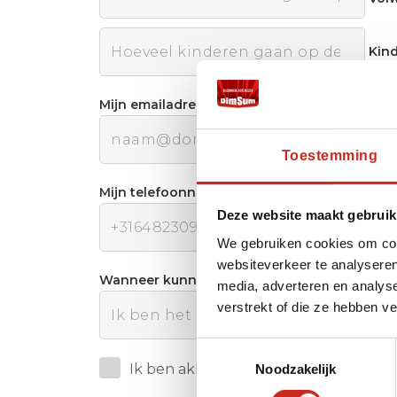
Kin
Mijn emailadres:
Toestemming
Mijn telefoonnummer:
Deze website maakt gebruik
We gebruiken cookies om cont
websiteverkeer te analyseren
Wanneer kunnen wij u het beste telefonisch
media, adverteren en analys
verstrekt of die ze hebben v
Toestemmingsselectie
Ik ben akkoord met de
Privacy polic
Noodzakelijk