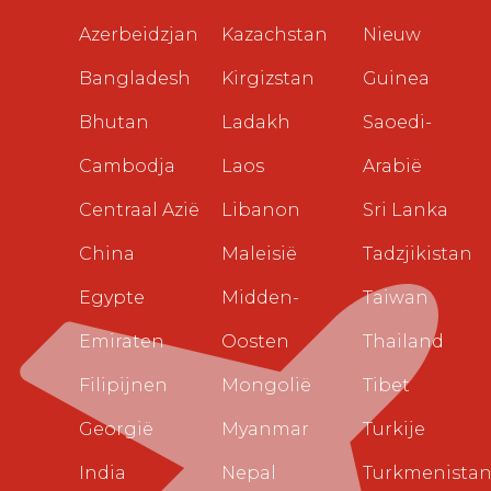
Azerbeidzjan
Kazachstan
Nieuw
Bangladesh
Kirgizstan
Guinea
Bhutan
Ladakh
Saoedi-
Cambodja
Laos
Arabië
Centraal Azië
Libanon
Sri Lanka
China
Maleisië
Tadzjikistan
Egypte
Midden-
Taiwan
Emiraten
Oosten
Thailand
Filipijnen
Mongolië
Tibet
Georgië
Myanmar
Turkije
India
Nepal
Turkmenista