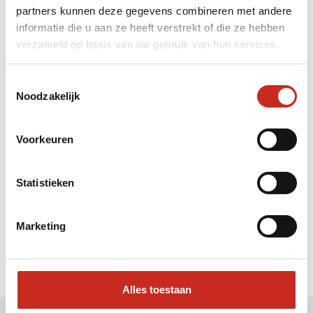
partners kunnen deze gegevens combineren met andere
Liever meteen contact met
informatie die u aan ze heeft verstrekt of die ze hebben
verzameld op basis van uw gebruik van hun services.
Hanne ?
Bel: 030 2300847
Toestemmingsselectie
Mail: info@dim-sum.nl
Noodzakelijk
Voorkeuren
Statistieken
Marketing
Alles toestaan