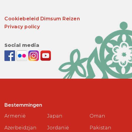
Cookiebeleid Dimsum Reizen
Privacy policy
Social media
Bestemmingen
Armenië
Japan
Oman
Azerbeidzjan
Jordanië
Pakistan