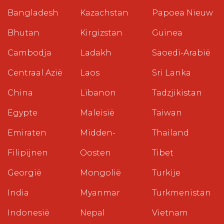
Bangladesh
Kazachstan
Papoea Nieuw
Bhutan
Kirgizstan
Guinea
Cambodja
Ladakh
Saoedi-Arabië
Centraal Azië
Laos
Sri Lanka
China
Libanon
Tadzjikistan
Egypte
Maleisië
Taiwan
Emiraten
Midden-
Thailand
Filipijnen
Oosten
Tibet
Georgië
Mongolië
Turkije
India
Myanmar
Turkmenistan
Indonesië
Nepal
Vietnam