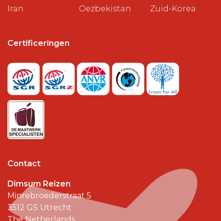
Iran
Oezbekistan
Zuid-Korea
Certificeringen
Contact
Dimsum Reizen
Minrebroederstraat 5
3512 GS
Utrecht
The Netherlands