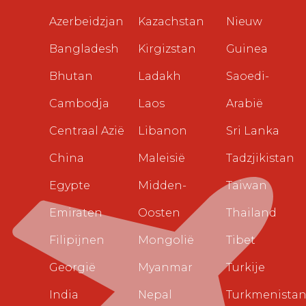
Azerbeidzjan
Kazachstan
Nieuw
Bangladesh
Kirgizstan
Guinea
Bhutan
Ladakh
Saoedi-
Cambodja
Laos
Arabië
Centraal Azië
Libanon
Sri Lanka
China
Maleisië
Tadzjikistan
Egypte
Midden-
Taiwan
Emiraten
Oosten
Thailand
Filipijnen
Mongolië
Tibet
Georgië
Myanmar
Turkije
India
Nepal
Turkmenista