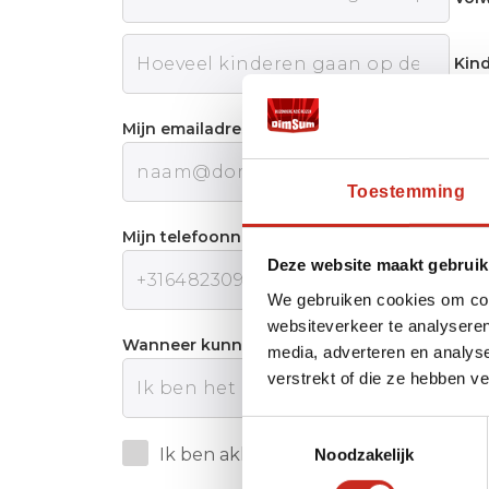
Kin
Mijn emailadres:
Toestemming
Mijn telefoonnummer:
Deze website maakt gebruik
We gebruiken cookies om cont
websiteverkeer te analyseren
Wanneer kunnen wij u het beste telefonisch
media, adverteren en analys
verstrekt of die ze hebben v
Toestemmingsselectie
Ik ben akkoord met de
Privacy polic
Noodzakelijk