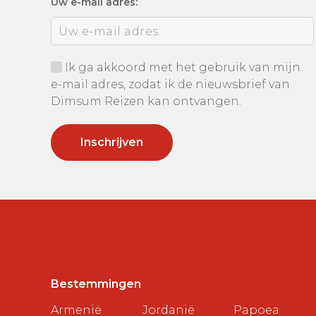
Uw e-mail adres:
Ik ga akkoord met het gebruik van mijn
e-mail adres, zodat ik de nieuwsbrief van
Dimsum Reizen kan ontvangen.
Bestemmingen
Armenië
Jordanië
Papoea