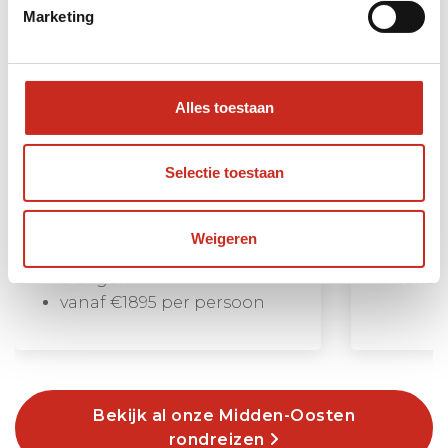
Marketing
Alles toestaan
Selectie toestaan
Egypte Hoogtepunten reis
Dubai Re
Het klassieke Egypte in een
Vijf dage
week
Weigeren
5 dag
8 dagen
vanaf
vanaf €1895 per persoon
Bekijk al onze Midden-Oosten
rondreizen