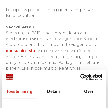
Let op: Uw paspoort mag geen stempel van
Israël bevatten.
Saoedi-Arabië
Sinds najaar 2019 is het mogelijk om een
electronisch visum aan te vragen voor Saoedi
Arabië. U dient dit online aan te vragen op de
consulaire site
van de overheid van Saoedi-
Arabië. Het e-visum is een jaar geldig, is single
entry en u kunt maximaal 90 dagen in het land
blijven. Er zijn ook multiple entry visa
verkrijgbaar. Het single entry visum kost SAR
440 (inclusief ziektekostenverzekering).
Uw paspoort moet nog minimaal zes maanden
Toestemming
Details
Over
geldig zijn na terugkomst en mag geen
stempels van Israël bevatten.