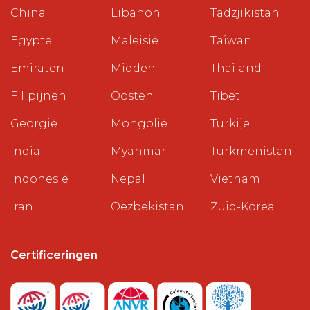
China
Libanon
Tadzjikistan
Egypte
Maleisië
Taiwan
Emiraten
Midden-
Thailand
Filipijnen
Oosten
Tibet
Georgië
Mongolië
Turkije
India
Myanmar
Turkmenistan
Indonesië
Nepal
Vietnam
Iran
Oezbekistan
Zuid-Korea
Certificeringen