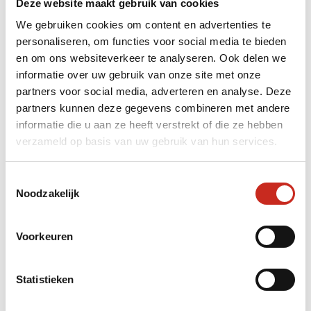
Deze website maakt gebruik van cookies
Dubai
We gebruiken cookies om content en advertenties te
Om naar Dubai te reizen heeft u een paspoort
personaliseren, om functies voor social media te bieden
nodig dat minimaal nog zes maanden geldig
en om ons websiteverkeer te analyseren. Ook delen we
is. U heeft geen visum nodig. Bij aankomst
informatie over uw gebruik van onze site met onze
krijgt u een stempel in uw paspoort waarmee u
partners voor social media, adverteren en analyse. Deze
90 dagen in Dubai mag blijven.
partners kunnen deze gegevens combineren met andere
informatie die u aan ze heeft verstrekt of die ze hebben
verzameld op basis van uw gebruik van hun services.
Toestemmingsselectie
Onze populairste Midden-
Noodzakelijk
Oosten rondreizen
Voorkeuren
Statistieken