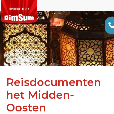
Reisdocumenten
het Midden-
Oosten