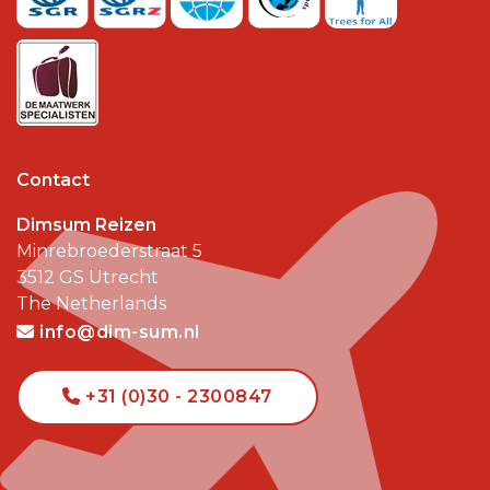
Contact
Dimsum Reizen
Minrebroederstraat 5
3512 GS
Utrecht
The Netherlands
info@dim-sum.nl
+31 (0)30 - 2300847