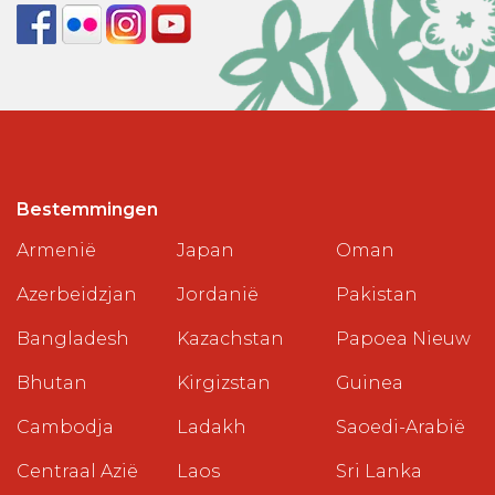
Bestemmingen
Armenië
Japan
Oman
Azerbeidzjan
Jordanië
Pakistan
Bangladesh
Kazachstan
Papoea Nieuw
Bhutan
Kirgizstan
Guinea
Cambodja
Ladakh
Saoedi-Arabië
Centraal Azië
Laos
Sri Lanka