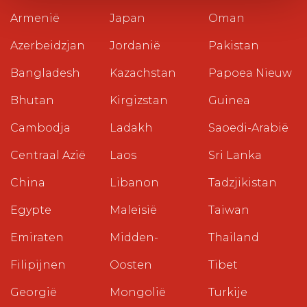
Armenië
Japan
Oman
Azerbeidzjan
Jordanië
Pakistan
Bangladesh
Kazachstan
Papoea Nieuw
Bhutan
Kirgizstan
Guinea
Cambodja
Ladakh
Saoedi-Arabië
Centraal Azië
Laos
Sri Lanka
China
Libanon
Tadzjikistan
Egypte
Maleisië
Taiwan
Emiraten
Midden-
Thailand
Filipijnen
Oosten
Tibet
Georgië
Mongolië
Turkije