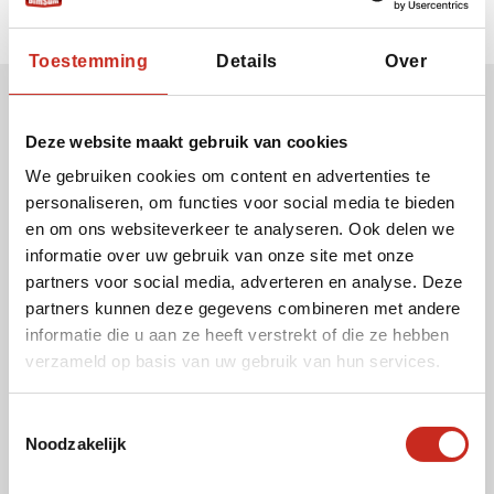
Toestemming
Details
Over
Ontvang onze nieuwsbrief
Deze website maakt gebruik van cookies
Uw e-mail adres:
We gebruiken cookies om content en advertenties te
personaliseren, om functies voor social media te bieden
en om ons websiteverkeer te analyseren. Ook delen we
informatie over uw gebruik van onze site met onze
Ik ga akkoord met het gebruik van mijn e-mail
partners voor social media, adverteren en analyse. Deze
adres, zodat ik de nieuwsbrief van Dimsum
partners kunnen deze gegevens combineren met andere
Reizen kan ontvangen.
informatie die u aan ze heeft verstrekt of die ze hebben
verzameld op basis van uw gebruik van hun services.
Toestemmingsselectie
Noodzakelijk
Cookies en privacy